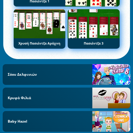
Πασιέντζα 1
Χρυσή Πασιέντζα Αράχνη
Πασιέντζα 3
Σόου Δελφινιών
Κρυφά Φιλιά
Baby Hazel