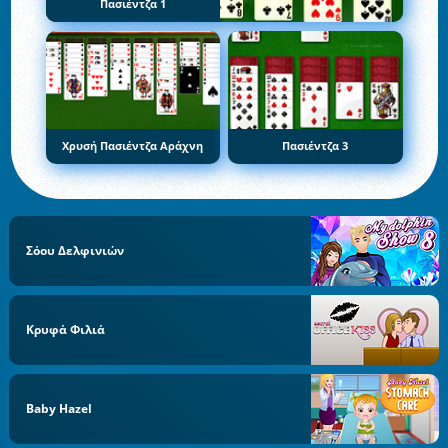
Πασιέντζα 1
Χρυσή Πασιέντζα Αράχνη
Πασιέντζα 3
Σόου Δελφινιών
Κρυφά Φιλιά
Baby Hazel