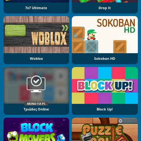
7x7 Ultimate
Drop It
Woblox
Sokoban HD
ΜΌΝΟ ΓΙΑ PC
Τριάδες Online
Block Up!