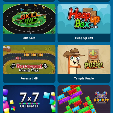
Skid Cars
Heap Up Box
Reversed GP
Temple Puzzle