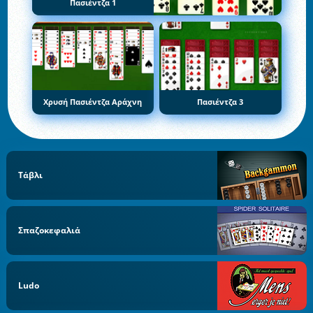
Πασιέντζα 1
Χρυσή Πασιέντζα Αράχνη
Πασιέντζα 3
Τάβλι
Σπαζοκεφαλιά
Ludo