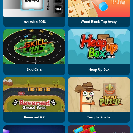
Inversion 2048
Wood Block Tap Away
Skid Cars
Heap Up Box
Reversed GP
Temple Puzzle