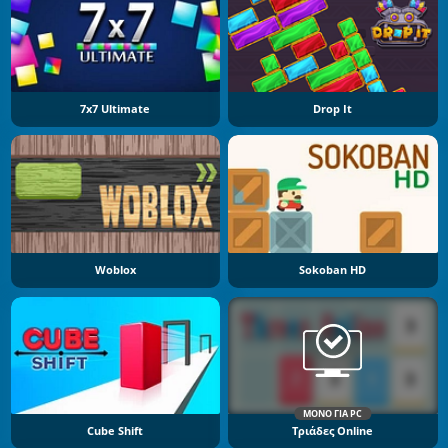
7x7 Ultimate
Drop It
Woblox
Sokoban HD
ΜΌΝΟ ΓΙΑ PC
Cube Shift
Τριάδες Online