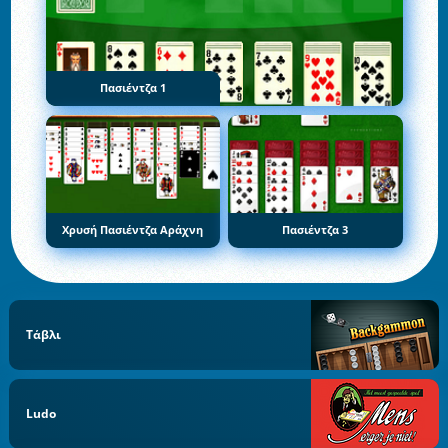
Πασιέντζα 1
Χρυσή Πασιέντζα Αράχνη
Πασιέντζα 3
Τάβλι
Ludo