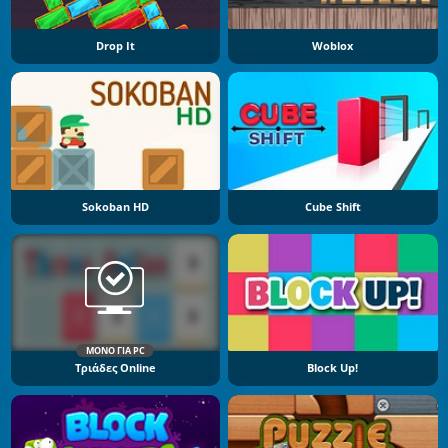
Drop It
Woblox
Sokoban HD
Cube Shift
ΜΌΝΟ ΓΙΑ PC
Τριάδες Online
Block Up!