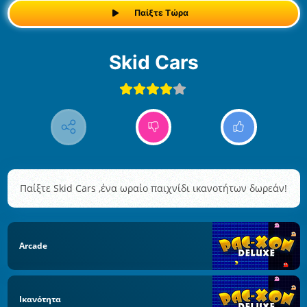
Παίξτε Τώρα
Skid Cars
Παίξτε Skid Cars ,ένα ωραίο παιχνίδι ικανοτήτων δωρεάν!
Arcade
Ικανότητα