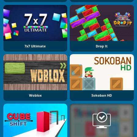
7x7 Ultimate
Drop It
Woblox
Sokoban HD