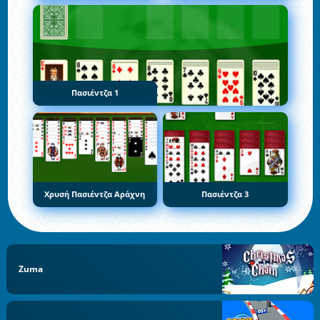
Πασιέντζα 1
Χρυσή Πασιέντζα Αράχνη
Πασιέντζα 3
Zuma