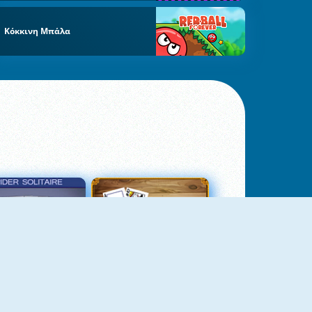
Κόκκινη Μπάλα
σιέντζα Αράχνη 3
Πασιέντζα Αράχνη Suits