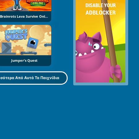
Brainrots Lava Survive Online
Jumper's Quest
σότερα Από Αυτά Τα Παιχνίδια