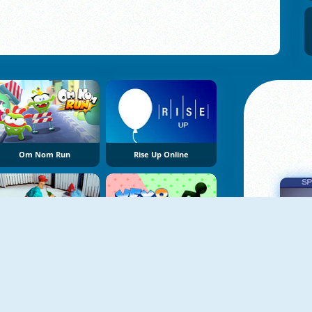
Om Nom Run
Rise Up Online
Drunk Man 3D
Vex 8
Πα