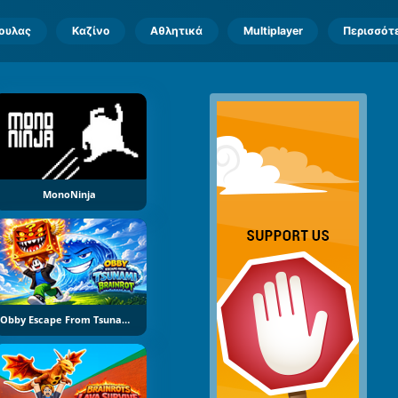
πουλας
Καζίνο
Αθλητικά
Multiplayer
Περισσότ
MonoNinja
Obby Escape From Tsunami Brainrot