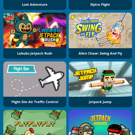
Lost Adventure
Elytra Flight
Labubu Jetpack Rush
Alien Chase: Swing And Fly
Flight Sim Air Traffic Control
Jetpack Jump