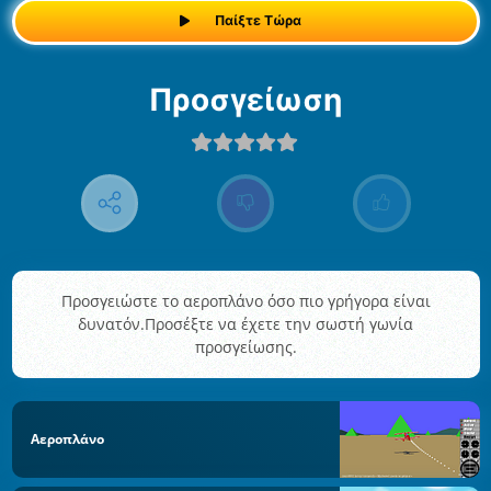
Παίξτε Τώρα
Προσγείωση
Προσγειώστε το αεροπλάνο όσο πιο γρήγορα είναι
δυνατόν.Προσέξτε να έχετε την σωστή γωνία
προσγείωσης.
Αεροπλάνο