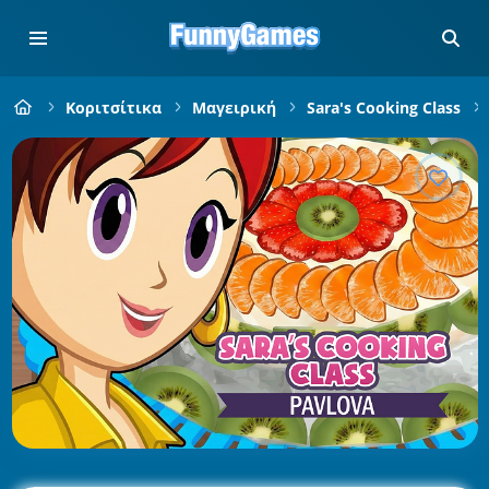
Κοριτσίτικα
Μαγειρική
Sara's Cooking Class