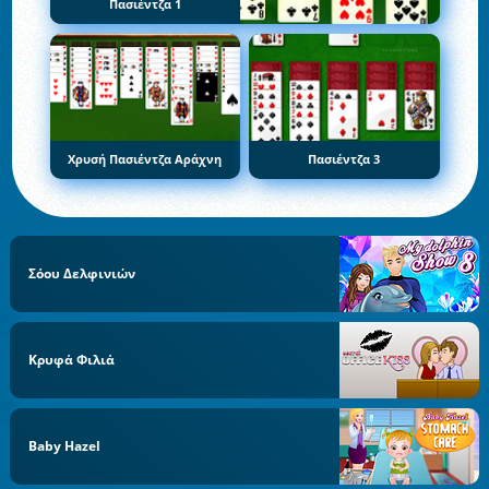
Πασιέντζα 1
Χρυσή Πασιέντζα Αράχνη
Πασιέντζα 3
Σόου Δελφινιών
Κρυφά Φιλιά
Baby Hazel