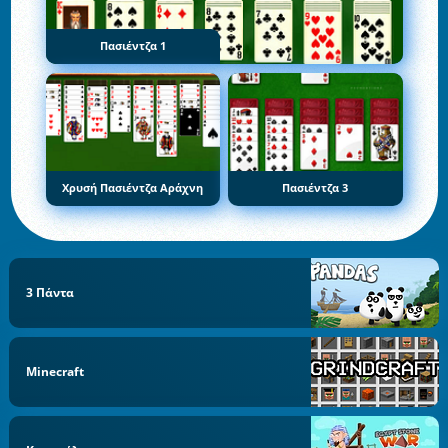
Πασιέντζα 1
Χρυσή Πασιέντζα Αράχνη
Πασιέντζα 3
3 Πάντα
Minecraft