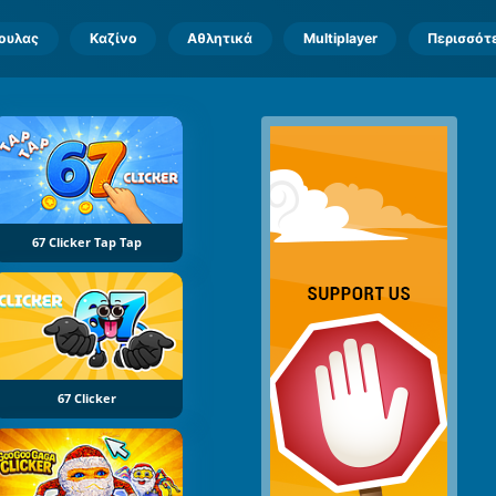
πουλας
Καζίνο
Αθλητικά
Multiplayer
Περισσότ
67 Clicker Tap Tap
67 Clicker