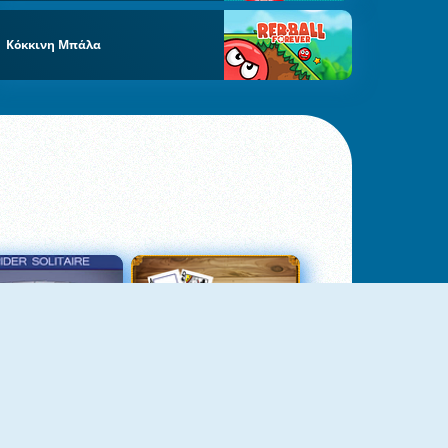
Κόκκινη Μπάλα
σιέντζα Αράχνη 3
Πασιέντζα Αράχνη Suits