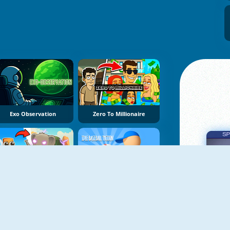
Exo Observation
Zero To Millionaire
Brainrot Evolution
Idle Baseball Tycoon
Πα