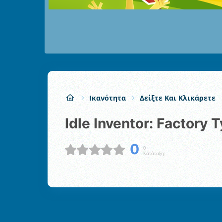
Ικανότητα
Δείξτε Και Κλικάρετε
Idle Inventor: Factory 
0
0
Κατάταξη: