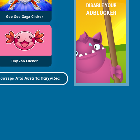
Goo Goo Gaga Clicker
Tiny Zoo Clicker
σότερα Από Αυτά Τα Παιχνίδια