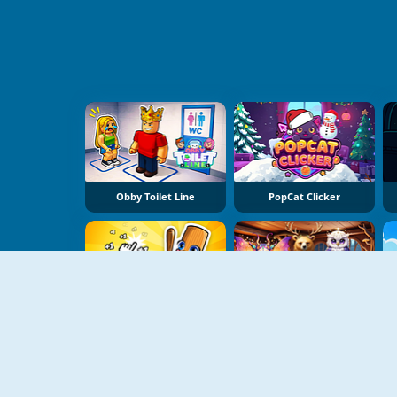
Obby Toilet Line
PopCat Clicker
Italian Brainrot Baby Clicker
Mysterious Familiars Enchanted Bestiary