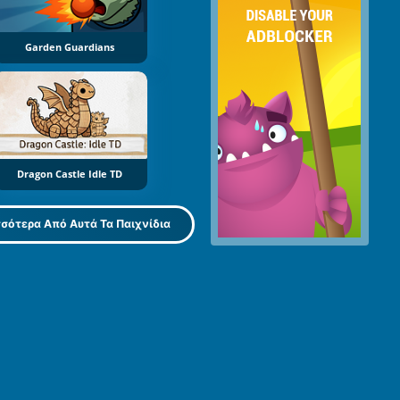
Garden Guardians
Dragon Castle Idle TD
σότερα Από Αυτά Τα Παιχνίδια