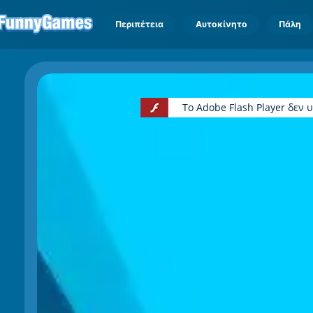
Περιπέτεια
Αυτοκίνητο
Πάλη
Το Adobe Flash Player δεν 