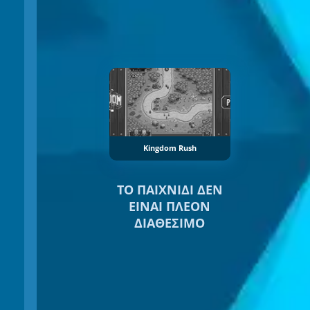
Kingdom Rush
ΤΟ ΠΑΙΧΝΊΔΙ ΔΕΝ
ΕΊΝΑΙ ΠΛΈΟΝ
ΔΙΑΘΈΣΙΜΟ