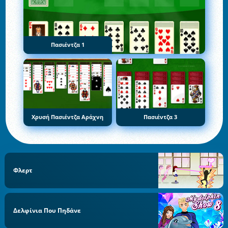
Πασιέντζα 1
Χρυσή Πασιέντζα Αράχνη
Πασιέντζα 3
Φλερτ
Δελφίνια Που Πηδάνε