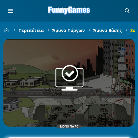
Περιπέτεια
Άμυνα Πύργων
Άμυνα Βάσης
Zom
ΜΌΝΟ ΓΙΑ PC