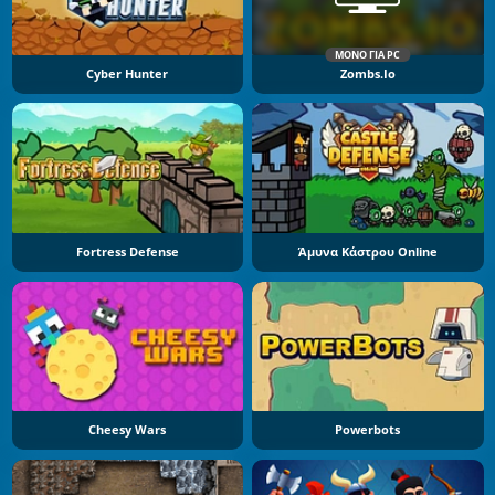
ΜΌΝΟ ΓΙΑ PC
Cyber Hunter
Zombs.io
Fortress Defense
Άμυνα Κάστρου Online
Cheesy Wars
Powerbots