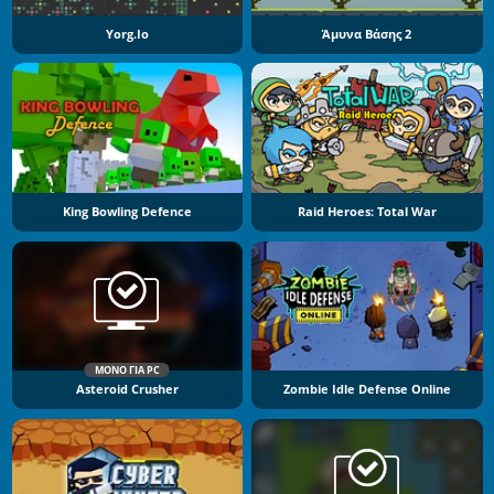
Yorg.io
Άμυνα Βάσης 2
King Bowling Defence
Raid Heroes: Total War
ΜΌΝΟ ΓΙΑ PC
Asteroid Crusher
Zombie Idle Defense Online