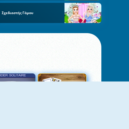
Σχεδιαστής Γάμου
σιέντζα Αράχνη 3
Πασιέντζα Αράχνη Suits