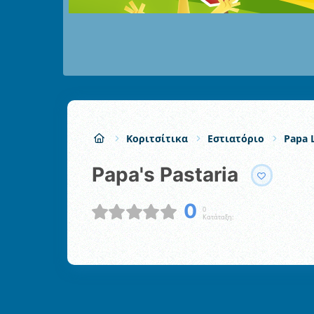
Κοριτσίτικα
Εστιατόριο
Papa 
Papa's Pastaria
0
0
Κατάταξη: