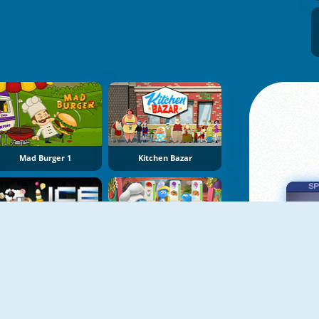
Mad Burger 1
Kitchen Bazar
Ice O Matic
The Smurfs Cooking
Πα