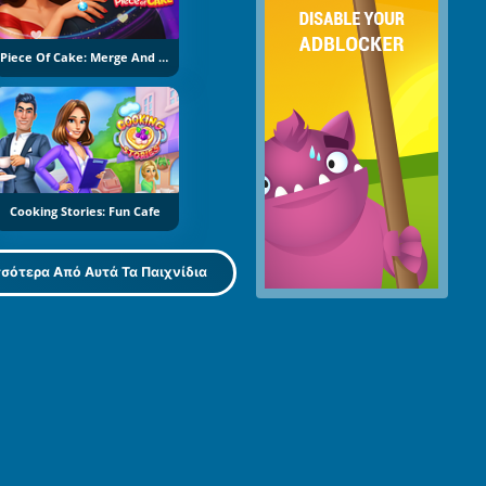
Piece Of Cake: Merge And Bake
Cooking Stories: Fun Cafe
σότερα Από Αυτά Τα Παιχνίδια