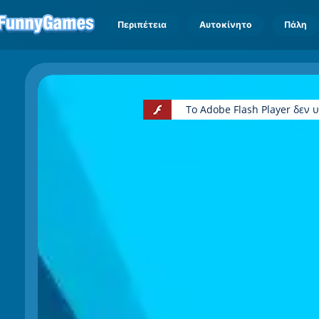
Περιπέτεια
Αυτοκίνητο
Πάλη
Το Adobe Flash Player δεν 